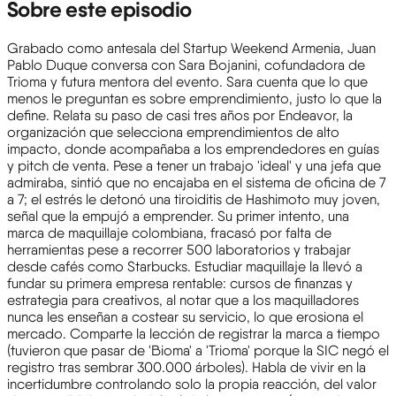
Sobre este episodio
Grabado como antesala del Startup Weekend Armenia, Juan
Pablo Duque conversa con Sara Bojanini, cofundadora de
Trioma y futura mentora del evento. Sara cuenta que lo que
menos le preguntan es sobre emprendimiento, justo lo que la
define. Relata su paso de casi tres años por Endeavor, la
organización que selecciona emprendimientos de alto
impacto, donde acompañaba a los emprendedores en guías
y pitch de venta. Pese a tener un trabajo 'ideal' y una jefa que
admiraba, sintió que no encajaba en el sistema de oficina de 7
a 7; el estrés le detonó una tiroiditis de Hashimoto muy joven,
señal que la empujó a emprender. Su primer intento, una
marca de maquillaje colombiana, fracasó por falta de
herramientas pese a recorrer 500 laboratorios y trabajar
desde cafés como Starbucks. Estudiar maquillaje la llevó a
fundar su primera empresa rentable: cursos de finanzas y
estrategia para creativos, al notar que a los maquilladores
nunca les enseñan a costear su servicio, lo que erosiona el
mercado. Comparte la lección de registrar la marca a tiempo
(tuvieron que pasar de 'Bioma' a 'Trioma' porque la SIC negó el
registro tras sembrar 300.000 árboles). Habla de vivir en la
incertidumbre controlando solo la propia reacción, del valor