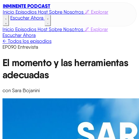
INMINENTE PODCAST
Inicio
Episodios
Host
Sobre Nosotros
🌌 Explorar
Escuchar Ahora
Inicio
Episodios
Host
Sobre Nosotros
🌌 Explorar
Escuchar Ahora
← Todos los episodios
EP090
Entrevista
El momento y las herramientas
adecuadas
con Sara Bojanini